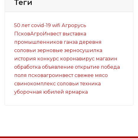
Теги
50 лет
covid-19
wifi
Агрорусь
ПсковАгроИнвест
выставка
промышленников
ганза
деревня
соловьи
зерновые
зерносушилка
история
конкурс
коронавирус
магазин
обработка
объявление
открытие
победа
поля
псковагроинвест
свежее мясо
свинокомплекс
соловьи
техника
уборочная
юбилей
ярмарка